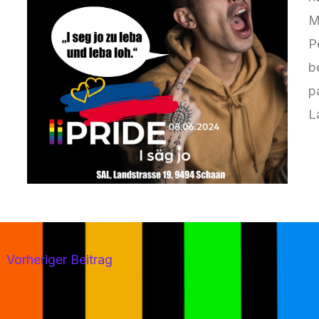
M
P
b
p
L
←
Vorheriger Beitrag