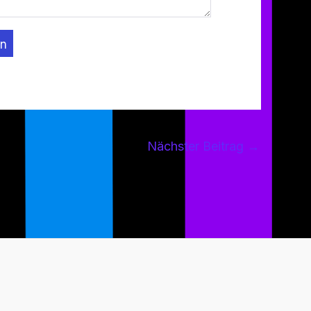
n
Nächster Beitrag
→