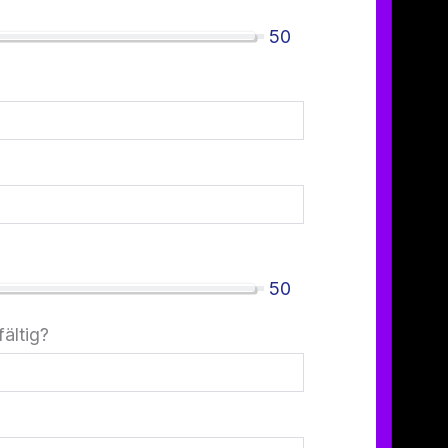
50
50
ältig?